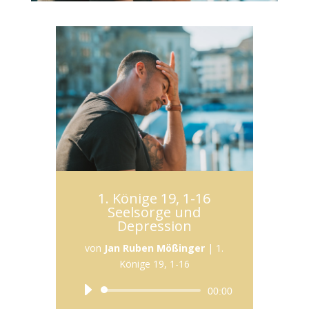
1. Könige 19, 1-16
Seelsorge und
Depression
von
Jan Ruben Mößinger
|
1.
Könige 19, 1-16
Audio-
00:00
Player